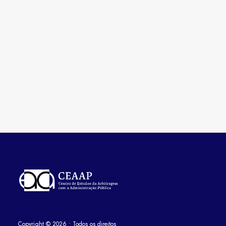
Entendendo a Resolução 612 da Anatel:
Estrutura e Funções da Agência
Nacional de Telecomunicações
por CEAAP
Copyright
©
2026
• Todos os direitos